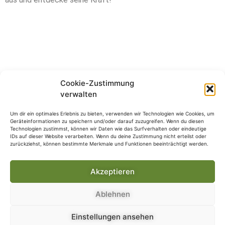
Cookie-Zustimmung
4451 Garsten
verwalten
verein@faserkreativ.at
Um dir ein optimales Erlebnis zu bieten, verwenden wir Technologien wie Cookies, um
Geräteinformationen zu speichern und/oder darauf zuzugreifen. Wenn du diesen
Technologien zustimmst, können wir Daten wie das Surfverhalten oder eindeutige
Cookie Richtlinie EU
IDs auf dieser Website verarbeiten. Wenn du deine Zustimmung nicht erteilst oder
zurückziehst, können bestimmte Merkmale und Funktionen beeinträchtigt werden.
Impressum
Akzeptieren
Copyright 2022
Ablehnen
Verein Faser Kräuter Kreativ Werkstatt
Einstellungen ansehen