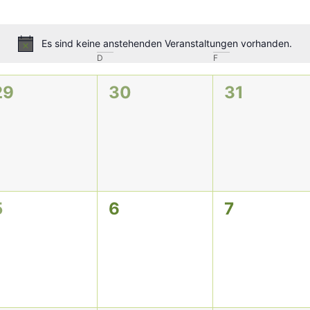
Es sind keine anstehenden Veranstaltungen vorhanden.
Hinweis
D
F
0
0
0
29
30
31
n,
Veranstaltungen,
Veranstaltungen,
Veranstal
0
0
0
5
6
7
n,
Veranstaltungen,
Veranstaltungen,
Veranstal