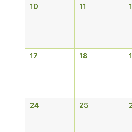
0
0
10
11
Veranstaltungen,
Veranstaltunge
0
0
17
18
Veranstaltungen,
Veranstaltunge
0
0
24
25
Veranstaltungen,
Veranstaltunge